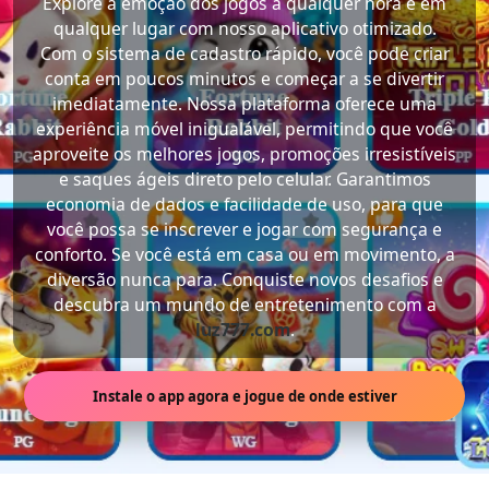
Explore a emoção dos jogos a qualquer hora e em
qualquer lugar com nosso aplicativo otimizado.
Com o sistema de cadastro rápido, você pode criar
conta em poucos minutos e começar a se divertir
imediatamente. Nossa plataforma oferece uma
experiência móvel inigualável, permitindo que você
aproveite os melhores jogos, promoções irresistíveis
e saques ágeis direto pelo celular. Garantimos
economia de dados e facilidade de uso, para que
você possa se inscrever e jogar com segurança e
conforto. Se você está em casa ou em movimento, a
diversão nunca para. Conquiste novos desafios e
descubra um mundo de entretenimento com a
luz777.com
.
Instale o app agora e jogue de onde estiver