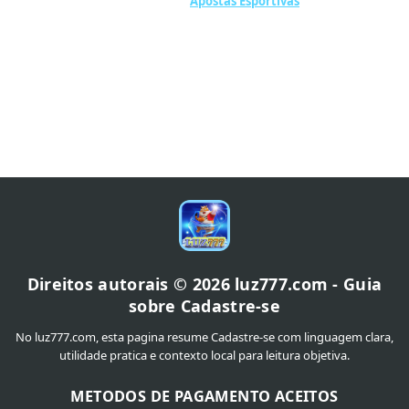
seção específica para isso em
Apostas Esportivas
. Não perca a
oportunidade de viver momentos incríveis com a diversão
segura e responsável que o Luz777 oferece.
Direitos autorais © 2026 luz777.com - Guia
sobre Cadastre-se
No luz777.com, esta pagina resume Cadastre-se com linguagem clara,
utilidade pratica e contexto local para leitura objetiva.
METODOS DE PAGAMENTO ACEITOS