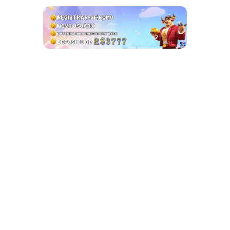
Economia de Dados
,
Aproveite uma experiência otimizada que
s.
consome menos dados, ideal para jogar em
R
qualquer lugar.
ogos móveis com alta qualidade e estabilida