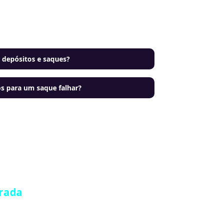
 depósitos e saques?
s para um saque falhar?
rada