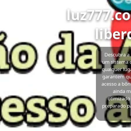
luz777.c
liber
Descubra a 
um sistema c
qualquer lug
garantem que
acesso a bôn
ainda m
otimizado 
preparado pa