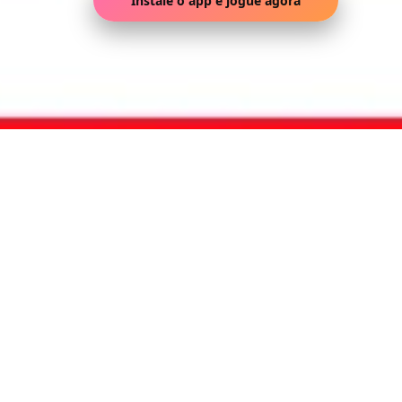
Instale o app e jogue agora
s maiores características. Oferecemos uma vasta gama de jogos qu
blackjack. Essa variedade garante que todos os usuários encontre
acessível em dispositivos móveis através de um aplicativo otimiza
riência.
ia no luz777.com. Nossos bônus de boas-vindas e recompensas con
nimento. Receber ofertas especiais não apenas enriquecerá sua e
empre buscando maneiras de surpreender nossos usuários com ca
ensador.