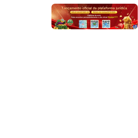
Acesso Rápido aos Jogos
Jogue instantaneamente pelo nosso app
disponível em todas as plataformas móvei
J