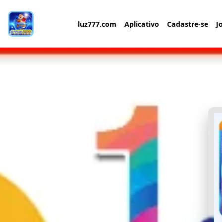
luz777.com
Aplicativo
Cadastre-se
J