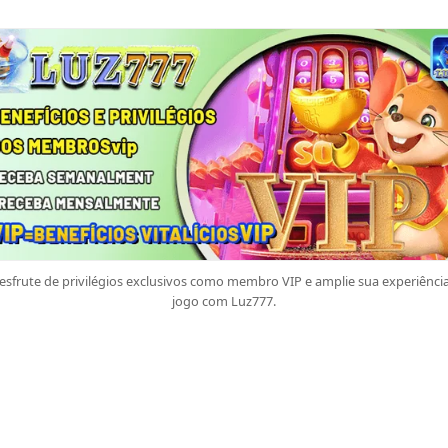
Saques via mobile sem complicações, você gerencia seu tempo.
esfrute de privilégios exclusivos como membro VIP e amplie sua experiênci
jogo com Luz777.